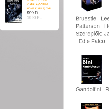
BÉRGYILKOSOK
VIADALA (FÓRUM
HOME KIADÁS) DVD
990 Ft.
Bruestle
Le
1990 Ft.
Patterson
H
Szereplők:
J
Edie Falco
Gandolfini
R