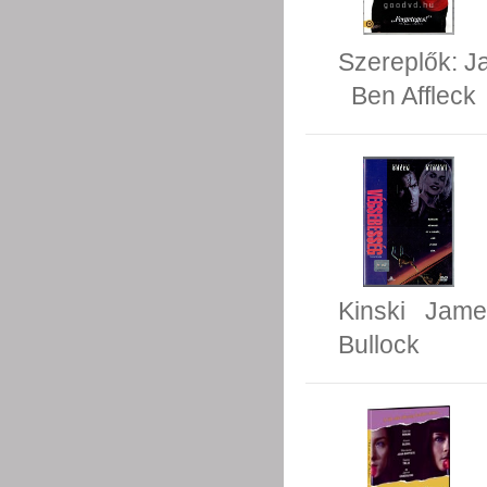
Szereplők:
J
Ben Affleck
Kinski
James
Bullock