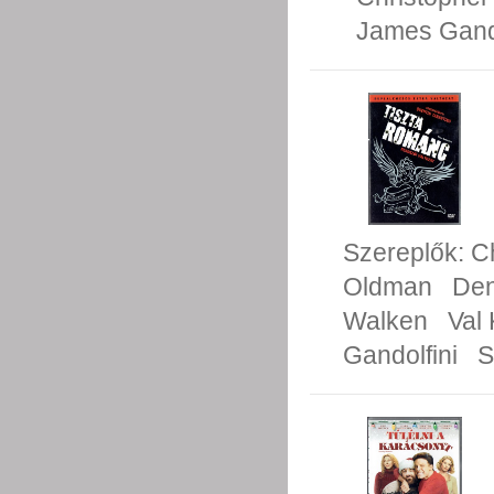
James Gando
Szereplők:
Ch
Oldman
Den
Walken
Val 
Gandolfini
S