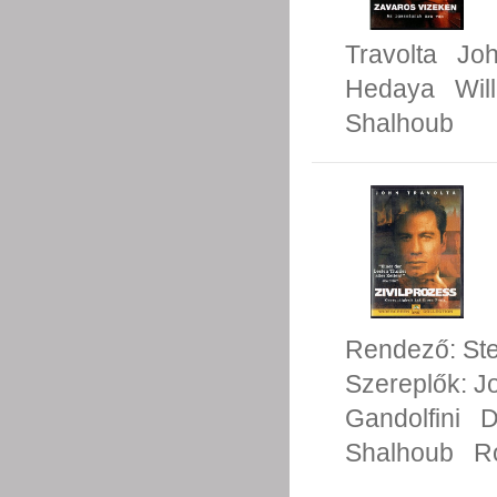
Travolta
Joh
Hedaya
Wil
Shalhoub
Rendező:
Ste
Szereplők:
J
Gandolfini
D
Shalhoub
R