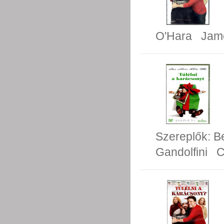
O'Hara
Jame
Szereplők:
Be
Gandolfini
C