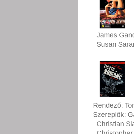
James Gando
Susan Sara
Rendező:
To
Szereplők:
G
Christian Sl
Christopher