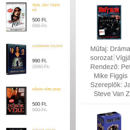
TESS - EGY TISZTA
NŐ
500 Ft.
990 Ft.
A KÖNNYEK VÖLGYE
Műfaj:
Drám
sorozat
Vígj
990 Ft.
Rendező:
Pe
2990 Ft.
Mike Figgis
Szereplők:
J
HŐSÖK VÉRE (DVD)
Steve Van Z
500 Ft.
990 Ft.