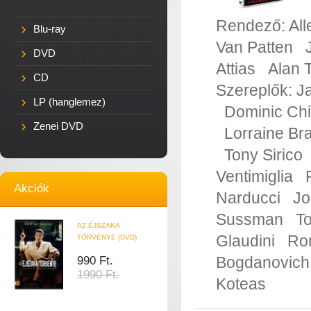
Rendező:
All
Blu-ray
Van Patten
DVD
Attias
Alan 
CD
Szereplők:
J
LP (hanglemez)
Dominic Ch
Zenei DVD
Lorraine Br
Tony Sirico
Ventimiglia
Akciók
Narducci
Jo
Sussman
T
AZ ÉJSZAKA
Glaudini
Ro
TÖRVÉNYE (DVD)
Bogdanovich
990 Ft.
1990 Ft.
Koteas