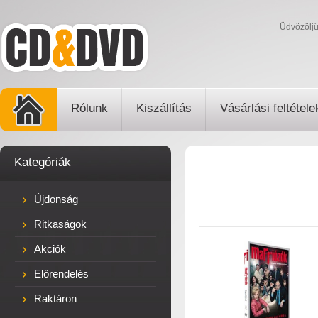
Üdvözölj
Rólunk
Kiszállítás
Vásárlási feltétele
Kategóriák
Újdonság
Ritkaságok
Akciók
Előrendelés
Raktáron