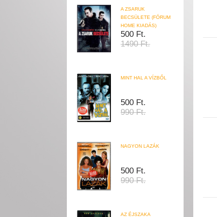
A ZSARUK
BECSÜLETE (FÓRUM
HOME KIADÁS)
500 Ft.
1490 Ft.
MINT HAL A VÍZBŐL
500 Ft.
990 Ft.
NAGYON LAZÁK
500 Ft.
990 Ft.
AZ ÉJSZAKA