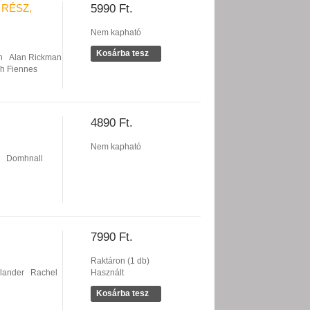
 RÉSZ,
5990 Ft.
Nem kapható
Kosárba tesz
n
Alan Rickman
h Fiennes
4890 Ft.
Nem kapható
Domhnall
7990 Ft.
Raktáron (1 db)
lander
Rachel
Használt
Kosárba tesz