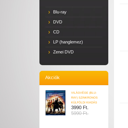
Blu-ray
DVD
CD
LP (hanglemez)
Zenei DVD
Akciók
VILÁGVÉGE (BLU-
RAY) SZINKRONOS
KÜLFÖLDI KIADÁS
3990 Ft.
5990 Ft.