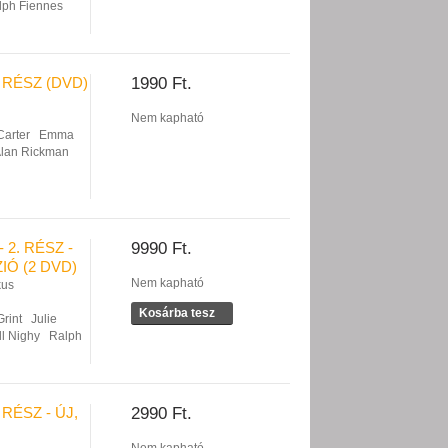
lph Fiennes
 RÉSZ (DVD)
1990 Ft.
Nem kapható
arter
Emma
lan Rickman
 2. RÉSZ -
9990 Ft.
IÓ (2 DVD)
Nem kapható
kus
Kosárba tesz
Grint
Julie
ll Nighy
Ralph
RÉSZ - ÚJ,
2990 Ft.