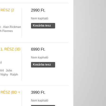
 RÉSZ (2
2990 Ft.
Nem kapható
Kosárba tesz
n
Alan Rickman
h Fiennes
1. RÉSZ (3D
6990 Ft.
Nem kapható
ió
Kosárba tesz
int
Julie
l Nighy
Ralph
 RÉSZ (BD +
3990 Ft.
Nem kapható