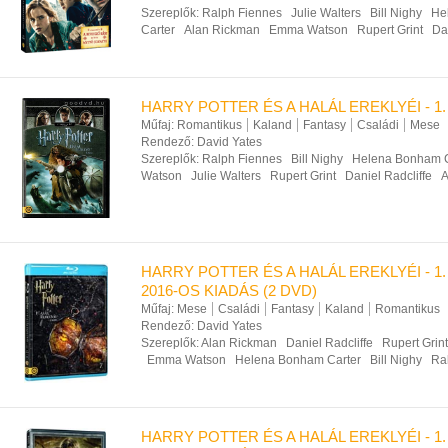
Szereplők:
Ralph Fiennes
Julie Walters
Bill Nighy
He
Carter
Alan Rickman
Emma Watson
Rupert Grint
Da
HARRY POTTER ÉS A HALÁL EREKLYÉI - 1.
Műfaj:
Romantikus
Kaland
Fantasy
Családi
Mese
Rendező:
David Yates
Szereplők:
Ralph Fiennes
Bill Nighy
Helena Bonham C
Watson
Julie Walters
Rupert Grint
Daniel Radcliffe
A
HARRY POTTER ÉS A HALÁL EREKLYÉI - 1. 
2016-OS KIADÁS (2 DVD)
Műfaj:
Mese
Családi
Fantasy
Kaland
Romantikus
Rendező:
David Yates
Szereplők:
Alan Rickman
Daniel Radcliffe
Rupert Grint
Emma Watson
Helena Bonham Carter
Bill Nighy
Ra
HARRY POTTER ÉS A HALÁL EREKLYÉI - 1. 