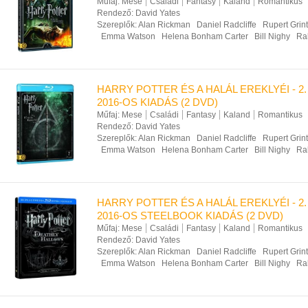
Műfaj:
Mese
Családi
Fantasy
Kaland
Romantikus
Rendező:
David Yates
Szereplők:
Alan Rickman
Daniel Radcliffe
Rupert Grint
Emma Watson
Helena Bonham Carter
Bill Nighy
Ra
HARRY POTTER ÉS A HALÁL EREKLYÉI - 2. 
2016-OS KIADÁS (2 DVD)
Műfaj:
Mese
Családi
Fantasy
Kaland
Romantikus
Rendező:
David Yates
Szereplők:
Alan Rickman
Daniel Radcliffe
Rupert Grint
Emma Watson
Helena Bonham Carter
Bill Nighy
Ra
HARRY POTTER ÉS A HALÁL EREKLYÉI - 2. 
2016-OS STEELBOOK KIADÁS (2 DVD)
Műfaj:
Mese
Családi
Fantasy
Kaland
Romantikus
Rendező:
David Yates
Szereplők:
Alan Rickman
Daniel Radcliffe
Rupert Grint
Emma Watson
Helena Bonham Carter
Bill Nighy
Ra