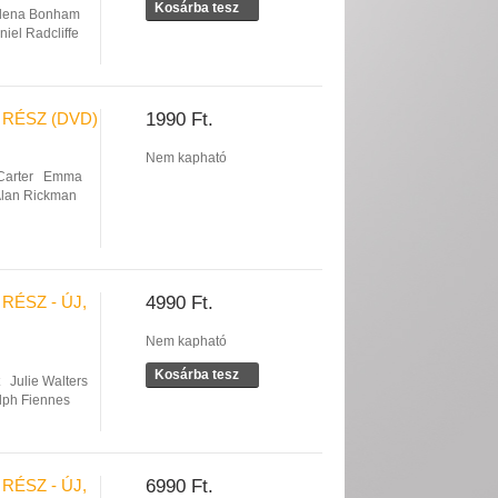
Kosárba tesz
lena Bonham
niel Radcliffe
 RÉSZ (DVD)
1990 Ft.
Nem kapható
arter
Emma
lan Rickman
RÉSZ - ÚJ,
4990 Ft.
Nem kapható
Kosárba tesz
Julie Walters
lph Fiennes
RÉSZ - ÚJ,
6990 Ft.