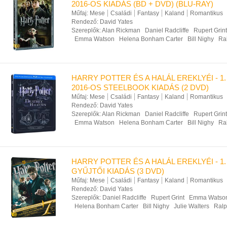
2016-OS KIADÁS (BD + DVD) (BLU-RAY)
Műfaj:
Mese
Családi
Fantasy
Kaland
Romantikus
Rendező:
David Yates
Szereplők:
Alan Rickman
Daniel Radcliffe
Rupert Grint
Emma Watson
Helena Bonham Carter
Bill Nighy
Ra
HARRY POTTER ÉS A HALÁL EREKLYÉI - 1. 
2016-OS STEELBOOK KIADÁS (2 DVD)
Műfaj:
Mese
Családi
Fantasy
Kaland
Romantikus
Rendező:
David Yates
Szereplők:
Alan Rickman
Daniel Radcliffe
Rupert Grint
Emma Watson
Helena Bonham Carter
Bill Nighy
Ra
HARRY POTTER ÉS A HALÁL EREKLYÉI - 1.
GYŰJTŐI KIADÁS (3 DVD)
Műfaj:
Mese
Családi
Fantasy
Kaland
Romantikus
Rendező:
David Yates
Szereplők:
Daniel Radcliffe
Rupert Grint
Emma Watso
Helena Bonham Carter
Bill Nighy
Julie Walters
Ralp