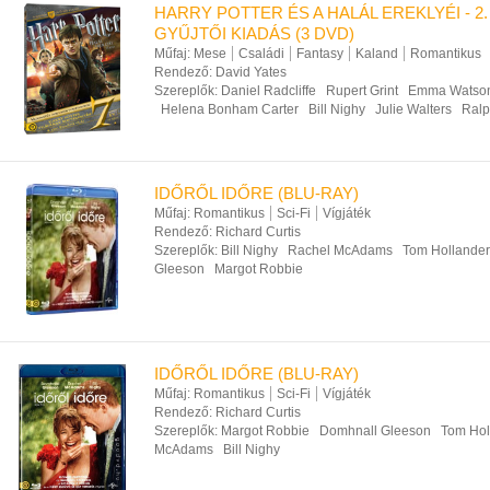
HARRY POTTER ÉS A HALÁL EREKLYÉI - 2.
GYŰJTŐI KIADÁS (3 DVD)
Műfaj:
Mese
Családi
Fantasy
Kaland
Romantikus
Rendező:
David Yates
Szereplők:
Daniel Radcliffe
Rupert Grint
Emma Watso
Helena Bonham Carter
Bill Nighy
Julie Walters
Ralp
IDŐRŐL IDŐRE (BLU-RAY)
Műfaj:
Romantikus
Sci-Fi
Vígjáték
Rendező:
Richard Curtis
Szereplők:
Bill Nighy
Rachel McAdams
Tom Hollander
Gleeson
Margot Robbie
IDŐRŐL IDŐRE (BLU-RAY)
Műfaj:
Romantikus
Sci-Fi
Vígjáték
Rendező:
Richard Curtis
Szereplők:
Margot Robbie
Domhnall Gleeson
Tom Hol
McAdams
Bill Nighy