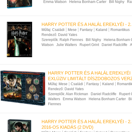
Emma Watson
Helena Bonham Carter
Bill Nighy
Ra
HARRY POTTER ÉS A HALÁL EREKLYÉI - 2.
Műfaj:
Családi
Mese
Fantasy
Kaland
Romantikus
Rendező:
David Yates
Szereplők:
Ralph Fiennes
Bill Nighy
Helena Bonham C
Watson
Julie Walters
Rupert Grint
Daniel Radcliffe
A
HARRY POTTER ÉS A HALÁL EREKLYÉI -
EXLÚZIV LIMITÁLT DÍSZDOBOZOS VERZ
Műfaj:
Mese
Családi
Fantasy
Kaland
Romanti
Rendező:
David Yates
Szereplők:
Alan Rickman
Daniel Radcliffe
Rupert 
Walters
Emma Watson
Helena Bonham Carter
Bi
Fiennes
HARRY POTTER ÉS A HALÁL EREKLYÉI - 2. 
2016-OS KIADÁS (2 DVD)