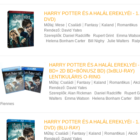
HARRY POTTER ÉS A HALÁL EREKLYÉI - 1.
DVD)
Műfaj:
Mese
Családi
Fantasy
Kaland
Romantikus
Rendező:
David Yates
Szereplők:
Daniel Radcliffe
Rupert Grint
Emma Watso
Helena Bonham Carter
Bill Nighy
Julie Walters
Ralp
HARRY POTTER ÉS A HALÁL EREKLYÉI - 
BD+ 2D BD+BÓNUSZ BD) (3xBLU-RAY)
LENTIKULÁRIS O-RING
Műfaj:
Családi
Fantasy
Kaland
Romantikus
Akc
Rendező:
David Yates
Szereplők:
Alan Rickman
Daniel Radcliffe
Rupert Gr
Walters
Emma Watson
Helena Bonham Carter
Bil
Fiennes
HARRY POTTER ÉS A HALÁL EREKLYÉI - 1.
DVD) (BLU-RAY)
Műfaj:
Családi
Fantasy
Kaland
Romantikus
Akció
Rendező:
David Yates