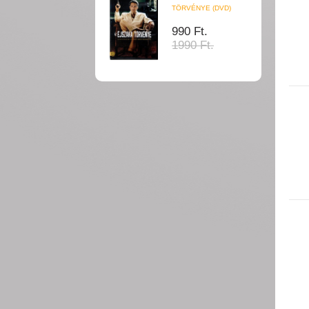
TÖRVÉNYE (DVD)
990 Ft.
1990 Ft.