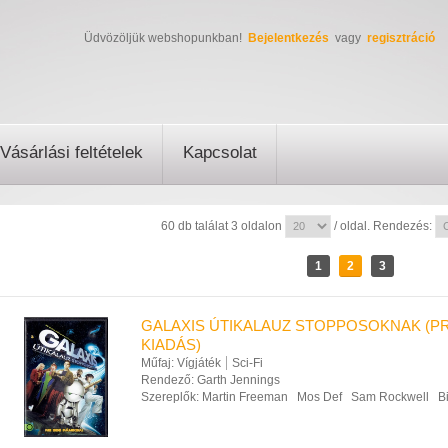
Üdvözöljük webshopunkban!
Bejelentkezés
vagy
regisztráció
Vásárlási feltételek
Kapcsolat
60 db találat 3 oldalon
/ oldal. Rendezés:
1
2
3
GALAXIS ÚTIKALAUZ STOPPOSOKNAK (P
KIADÁS)
Műfaj:
Vígjáték
Sci-Fi
Rendező:
Garth Jennings
Szereplők:
Martin Freeman
Mos Def
Sam Rockwell
B