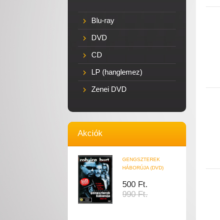
Blu-ray
DVD
CD
LP (hanglemez)
Zenei DVD
Akciók
GENGSZTEREK
HÁBORÚJA (DVD)
500 Ft.
990 Ft.