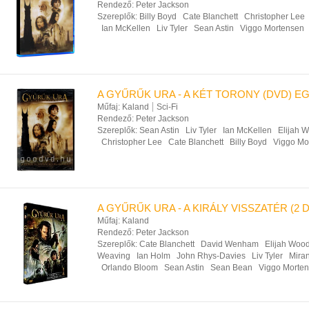
Rendező:
Peter Jackson
Szereplők:
Billy Boyd
Cate Blanchett
Christopher Lee
Ian McKellen
Liv Tyler
Sean Astin
Viggo Mortensen
A GYŰRŰK URA - A KÉT TORONY (DVD) 
Műfaj:
Kaland
Sci-Fi
Rendező:
Peter Jackson
Szereplők:
Sean Astin
Liv Tyler
Ian McKellen
Elijah 
Christopher Lee
Cate Blanchett
Billy Boyd
Viggo Mo
A GYŰRŰK URA - A KIRÁLY VISSZATÉR (2 
Műfaj:
Kaland
Rendező:
Peter Jackson
Szereplők:
Cate Blanchett
David Wenham
Elijah Woo
Weaving
Ian Holm
John Rhys-Davies
Liv Tyler
Mira
Orlando Bloom
Sean Astin
Sean Bean
Viggo Morte