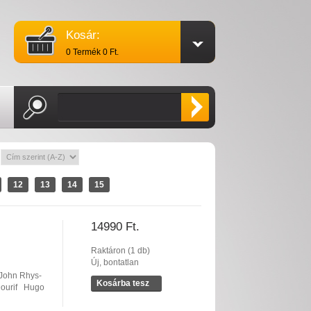
Kosár:
0 Termék 0 Ft.
:
12
13
14
15
14990 Ft.
Raktáron (1 db)
Új, bontatlan
John Rhys-
Kosárba tesz
ourif
Hugo