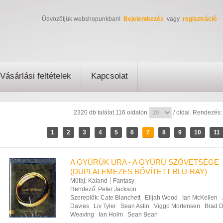
Üdvözöljük webshopunkban!
Bejelentkezés
vagy
regisztráció
Vásárlási feltételek
Kapcsolat
2320 db találat 116 oldalon
/ oldal. Rendezés
1
2
3
4
5
6
7
8
9
10
11
A GYŰRŰK URA - A GYŰRŰ SZÖVETSÉGE
(DUPLALEMEZES BŐVÍTETT BLU-RAY)
Műfaj:
Kaland
Fantasy
Rendező:
Peter Jackson
Szereplők:
Cate Blanchett
Elijah Wood
Ian McKellen
Davies
Liv Tyler
Sean Astin
Viggo Mortensen
Brad D
Weaving
Ian Holm
Sean Bean