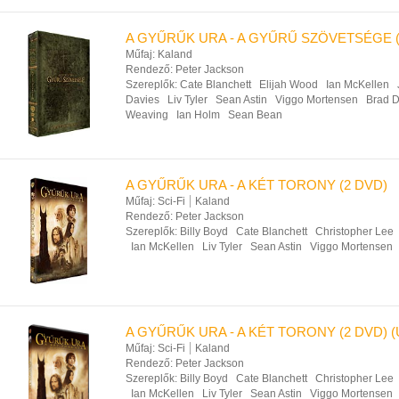
A GYŰRŰK URA - A GYŰRŰ SZÖVETSÉGE (E.
Műfaj:
Kaland
Rendező:
Peter Jackson
Szereplők:
Cate Blanchett
Elijah Wood
Ian McKellen
Davies
Liv Tyler
Sean Astin
Viggo Mortensen
Brad D
Weaving
Ian Holm
Sean Bean
A GYŰRŰK URA - A KÉT TORONY (2 DVD)
Műfaj:
Sci-Fi
Kaland
Rendező:
Peter Jackson
Szereplők:
Billy Boyd
Cate Blanchett
Christopher Lee
Ian McKellen
Liv Tyler
Sean Astin
Viggo Mortensen
A GYŰRŰK URA - A KÉT TORONY (2 DVD) (
Műfaj:
Sci-Fi
Kaland
Rendező:
Peter Jackson
Szereplők:
Billy Boyd
Cate Blanchett
Christopher Lee
Ian McKellen
Liv Tyler
Sean Astin
Viggo Mortensen