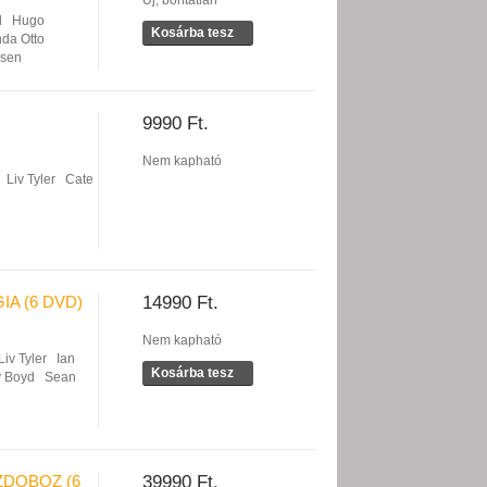
Új, bontatlan
d
Hugo
Kosárba tesz
nda Otto
nsen
9990 Ft.
Nem kapható
Liv Tyler
Cate
IA (6 DVD)
14990 Ft.
Nem kapható
Liv Tyler
Ian
Kosárba tesz
ly Boyd
Sean
ZDOBOZ (6
39990 Ft.