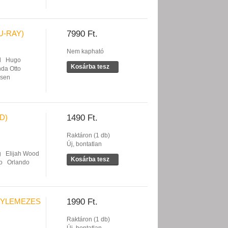
U-RAY)
7990 Ft.
Nem kapható
d
Hugo
Kosárba tesz
nda Otto
nsen
D)
1490 Ft.
Raktáron (1 db)
Új, bontatlan
g
Elijah Wood
Kosárba tesz
o
Orlando
EGYLEMEZES
1990 Ft.
Raktáron (1 db)