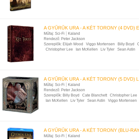
A GYŰRŰK URA - A KÉT TORONY (4 DVD) E
Műfaj:
Sci-Fi
Kaland
Rendező:
Peter Jackson
Szereplők:
Elijah Wood
Viggo Mortensen
Billy Boyd
C
Christopher Lee
Ian McKellen
Liv Tyler
Sean Astin
A GYŰRŰK URA - A KÉT TORONY (5 DVD) L
Műfaj:
Sci-Fi
Kaland
Rendező:
Peter Jackson
Szereplők:
Billy Boyd
Cate Blanchett
Christopher Lee
Ian McKellen
Liv Tyler
Sean Astin
Viggo Mortensen
A GYŰRŰK URA - A KÉT TORONY (BLU-RAY
Műfaj:
Sci-Fi
Kaland