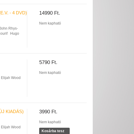
V. - 4 DVD)
14990 Ft.
Nem kapható
John Rhys-
ourif
Hugo
5790 Ft.
Nem kapható
Elijah Wood
ÚJ KIADÁS)
3990 Ft.
Nem kapható
Elijah Wood
Kosárba tesz