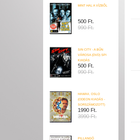
MINT HAL A VÍZBŐL
500 Ft.
990 Ft.
SIN CITY - A BŰN
VÁROSA (DVD) SPI
KIADÁS
500 Ft.
990 Ft.
HAWAII, OSLO
(ODEON KIADÁS -
SORSZÁMOZOTT)
1990 Ft.
3990 Ft.
PILLANGÓ