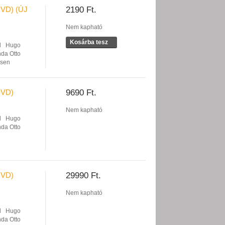
VD) (ÚJ
2190 Ft.
Nem kapható
Kosárba tesz
d
Hugo
nda Otto
nsen
DVD)
9690 Ft.
Nem kapható
d
Hugo
nda Otto
DVD)
29990 Ft.
Nem kapható
d
Hugo
nda Otto