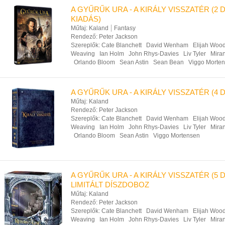
A GYŰRŰK URA - A KIRÁLY VISSZATÉR (2 D
KIADÁS)
Műfaj:
Kaland
Fantasy
Rendező:
Peter Jackson
Szereplők:
Cate Blanchett
David Wenham
Elijah Woo
Weaving
Ian Holm
John Rhys-Davies
Liv Tyler
Mira
Orlando Bloom
Sean Astin
Sean Bean
Viggo Morte
A GYŰRŰK URA - A KIRÁLY VISSZATÉR (4 
Műfaj:
Kaland
Rendező:
Peter Jackson
Szereplők:
Cate Blanchett
David Wenham
Elijah Woo
Weaving
Ian Holm
John Rhys-Davies
Liv Tyler
Mira
Orlando Bloom
Sean Astin
Viggo Mortensen
A GYŰRŰK URA - A KIRÁLY VISSZATÉR (5 
LIMITÁLT DÍSZDOBOZ
Műfaj:
Kaland
Rendező:
Peter Jackson
Szereplők:
Cate Blanchett
David Wenham
Elijah Woo
Weaving
Ian Holm
John Rhys-Davies
Liv Tyler
Mira