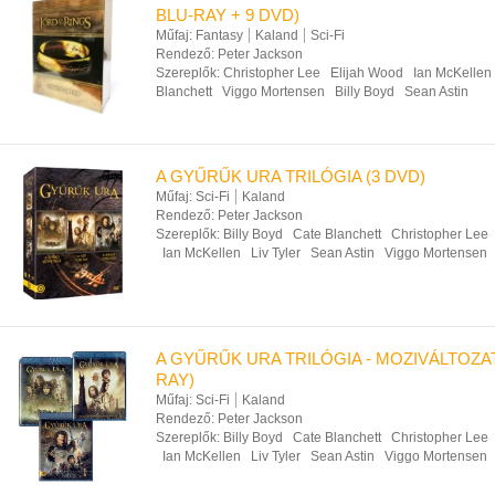
BLU-RAY + 9 DVD)
Műfaj:
Fantasy
Kaland
Sci-Fi
Rendező:
Peter Jackson
Szereplők:
Christopher Lee
Elijah Wood
Ian McKellen
Blanchett
Viggo Mortensen
Billy Boyd
Sean Astin
A GYŰRŰK URA TRILÓGIA (3 DVD)
Műfaj:
Sci-Fi
Kaland
Rendező:
Peter Jackson
Szereplők:
Billy Boyd
Cate Blanchett
Christopher Lee
Ian McKellen
Liv Tyler
Sean Astin
Viggo Mortensen
A GYŰRŰK URA TRILÓGIA - MOZIVÁLTOZA
RAY)
Műfaj:
Sci-Fi
Kaland
Rendező:
Peter Jackson
Szereplők:
Billy Boyd
Cate Blanchett
Christopher Lee
Ian McKellen
Liv Tyler
Sean Astin
Viggo Mortensen