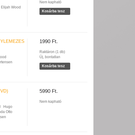
Nem kapható
Elijah Wood
Kosárba tesz
EGYLEMEZES
1990 Ft.
Raktáron (1 db)
Wood
Új, bontatlan
rtensen
Kosárba tesz
DVD)
5990 Ft.
Nem kapható
d
Hugo
nda Otto
nsen