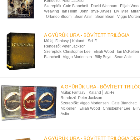
Rendező:
Peter Jackson
Szereplők:
Cate Blanchett
David Wenham
Elijah Woo
Weaving
Ian Holm
John Rhys-Davies
Liv Tyler
Mira
Orlando Bloom
Sean Astin
Sean Bean
Viggo Morte
A GYÛRÛK URA - BÕVÍTETT TRILÓGIA
Műfaj:
Fantasy
Kaland
Sci-Fi
Rendező:
Peter Jackson
Szereplők:
Christopher Lee
Elijah Wood
Ian McKellen
Blanchett
Viggo Mortensen
Billy Boyd
Sean Astin
A GYŰRŰK URA - BŐVÍTETT TRILÓG
Műfaj:
Fantasy
Kaland
Sci-Fi
Rendező:
Peter Jackson
Szereplők:
Viggo Mortensen
Cate Blanchett
McKellen
Elijah Wood
Christopher Lee
Bil
Astin
A GYŰRŰK URA - BŐVÍTETT TRILÓGIA DÍS