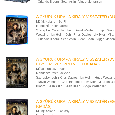
Orlando Bloom
Sean Astin
Viggo Mortensen
A GYŰRŰK URA - A KIRÁLY VISSZATÉR (BL
Műfaj:
Kaland
Sci-Fi
Rendező:
Peter Jackson
Szereplők:
Cate Blanchett
David Wenham
Elijah Woo
Weaving
Ian Holm
John Rhys-Davies
Liv Tyler
Mira
Orlando Bloom
Sean Astin
Sean Bean
Viggo Morte
A GYŰRŰK URA - A KIRÁLY VISSZATÉR (DV
EGYLEMEZES PRO VIDEO KIADÁS
Műfaj:
Fantasy
Kaland
Rendező:
Peter Jackson
Szereplők:
John Rhys-Davies
Ian Holm
Hugo Weavin
David Wenham
Cate Blanchett
Liv Tyler
Miranda Ott
Bloom
Sean Astin
Sean Bean
Viggo Mortensen
A GYŰRŰK URA - A KIRÁLY VISSZATÉR (
KIADÁS)
Műfaj:
Kaland
Fantasy